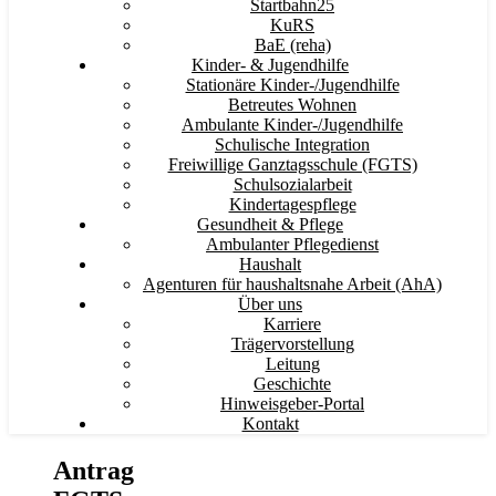
Startbahn25
KuRS
BaE (reha)
Kinder- & Jugendhilfe
Stationäre Kinder-/Jugendhilfe
Betreutes Wohnen
Ambulante Kinder-/Jugendhilfe
Schulische Integration
Freiwillige Ganztagsschule (FGTS)
Schulsozialarbeit
Kindertagespflege
Gesundheit & Pflege
Ambulanter Pflegedienst
Haushalt
Agenturen für haushaltsnahe Arbeit (AhA)
Über uns
Karriere
Trägervorstellung
Leitung
Geschichte
Hinweisgeber-Portal
Kontakt
Antrag