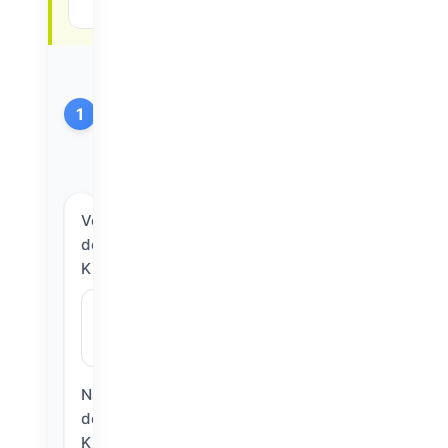
Angaben
1
zur/zum
Schüler*in
Vorname
des
Kindes
*
Nachname
des
Kindes
*