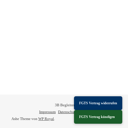
FGTS Vertrag widerrufen
3B Begleiten-Bilden-Begegnen © 2026
Impressum
Datenschutz
eGroupware
Sitemap
FGTS Vertrag kündigen
Ashe Theme von
WP Royal
.