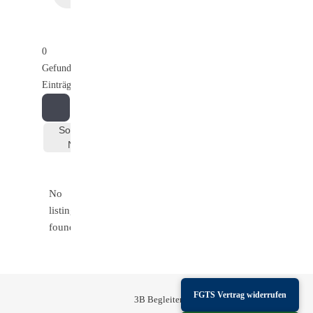
0
Gefundene
Einträge
Sortieren
Nach
No
listings
found.
FGTS Vertrag widerrufen
3B Begleiten-Bilden-Begegnen © 2026