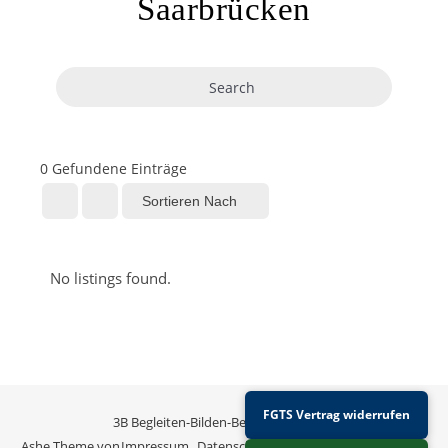
Saarbrücken
Search
0
Gefundene Einträge
Sortieren Nach
No listings found.
FGTS Vertrag widerrufen
3B Begleiten-Bilden-Begegnen © 2026
Ashe Theme von
Impressum
Datenschutz
eGroupware
Sitemap