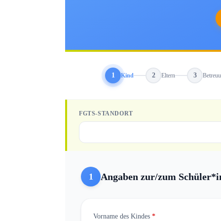
1
2
3
Kind
Eltern
Betreu
FGTS-STANDORT
Angaben zur/zum Schüler*i
1
Vorname des Kindes
*