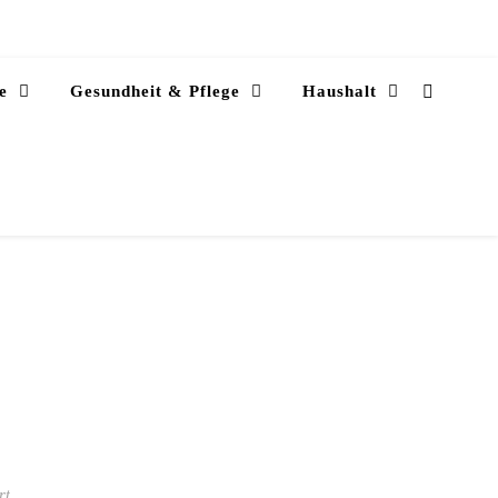
e
Gesundheit & Pflege
Haushalt
für Oswald-von-Nell-Breuning-Haus
rt