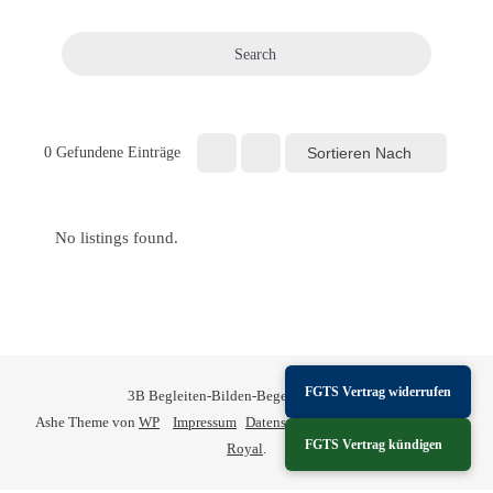
Search
Sortieren Nach
0
Gefundene Einträge
No listings found.
FGTS Vertrag widerrufen
3B Begleiten-Bilden-Begegnen © 2026
Ashe Theme von
WP
Impressum
Datenschutz
eGroupware
Sitemap
FGTS Vertrag kündigen
Royal
.